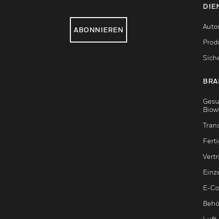
DIE
Auto
ABONNIEREN
Produ
Sich
BRA
Gesu
Biow
Tran
Fert
Vert
Einz
E-C
Behö
Luft