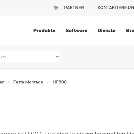
PARTNER
KONTAKTIERE U
Produkte
Software
Dienste
Br
er
Feste Montage
HF800
Scanner mit DPM-Funktion in einem kompakten De