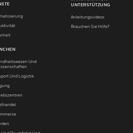
NSTE
UNTERSTÜTZUNG
matisierung
Anleitungsvideos
ktivität
Brauchen Sie Hilfe?
erheit
NCHEN
ndheitswesen Und
issenschaften
sport Und Logistik
igung
riebszentren
elhandel
ommerce
rden
- Und Raumfahrt Und