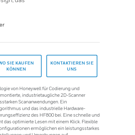
er
WO SIE KAUFEN
KONTAKTIEREN SIE
KÖNNEN
UNS
ogie von Honeywell für Codierung und
 montierte, industrietaugliche 2D-Scanner
ngsstarken Scananwendungen. Ein
gorithmus und das industrielle Hardware-
rungseffizienz des HF800 bei. Eine schnelle und
t das optimierte Lesen mit einem Klick. Flexible
nfigurationen ermöglichen ein leistungsstarkes
Einstellungen und Umgebungen auf