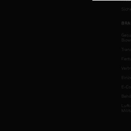
Sich
BRA
Gesu
Biow
Tran
Fert
Vert
Einz
E-C
Behö
Luft
Milit