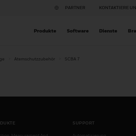
PARTNER
KONTAKTIERE U
Produkte
Software
Dienste
Br
ge
Atemschutzzubehör
SCBA 7
DUKTE
SUPPORT
ction, Measurement And
Automatisierung