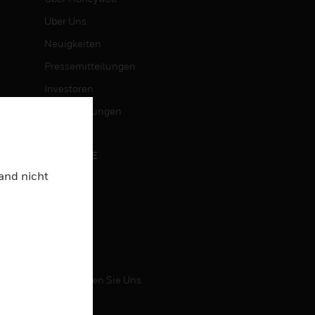
Über Uns
Neuigkeiten
Pressemitteilungen
Investoren
Veranstaltungen
KARRIERE
Land nicht
Karriere
Jobsuche
KONTAKT
Kontaktieren Sie Uns
Support