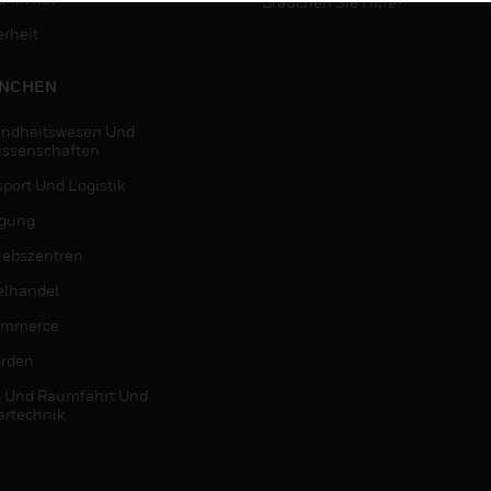
Brauchen Sie Hilfe?
erheit
NCHEN
ndheitswesen Und
issenschaften
sport Und Logistik
igung
riebszentren
elhandel
ommerce
rden
- Und Raumfahrt Und
ärtechnik