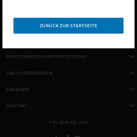
toggle view
BRANCHEN
toggle view
SUPPORT
ZURÜCK ZUR STARTSEITE
toggle view
WO SIE KAUFEN KÖNNEN
toggle view
MYAUTOMATION-UNTERSTÜTZUNG
toggle view
DAS UNTERNEHMEN
toggle view
KARRIERE
toggle view
KONTAKT
toggle view
FOLGEN SIE UNS