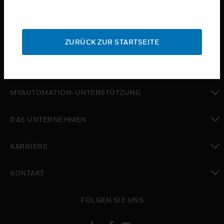
toggle view
BRANCHEN
toggle view
SUPPORT
ZURÜCK ZUR STARTSEITE
toggle view
WO SIE KAUFEN KÖNNEN
toggle view
MYAUTOMATION-UNTERSTÜTZUNG
toggle view
DAS UNTERNEHMEN
toggle view
KARRIERE
toggle view
KONTAKT
toggle view
FOLGEN SIE UNS