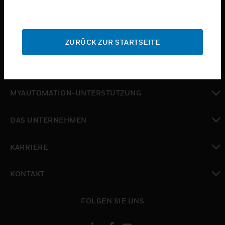
toggle view
BRANCHEN
toggle view
SUPPORT
ZURÜCK ZUR STARTSEITE
toggle view
WO SIE KAUFEN KÖNNEN
toggle view
MYAUTOMATION-UNTERSTÜTZUNG
toggle view
DAS UNTERNEHMEN
toggle view
KARRIERE
toggle view
KONTAKT
toggle view
FOLGEN SIE UNS