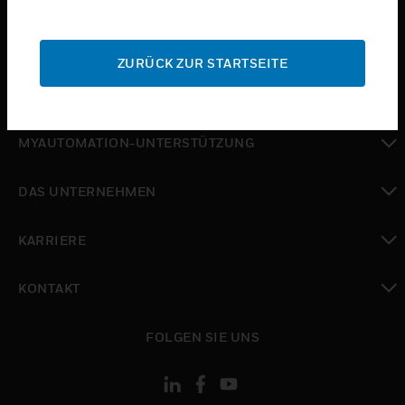
toggle view
SUPPORT
ZURÜCK ZUR STARTSEITE
toggle view
WO SIE KAUFEN KÖNNEN
toggle view
MYAUTOMATION-UNTERSTÜTZUNG
toggle view
DAS UNTERNEHMEN
toggle view
KARRIERE
toggle view
KONTAKT
toggle view
FOLGEN SIE UNS