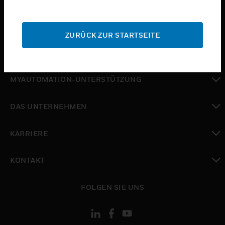
toggle view
SUPPORT
ZURÜCK ZUR STARTSEITE
toggle view
WO SIE KAUFEN KÖNNEN
toggle view
MYAUTOMATION-UNTERSTÜTZUNG
toggle view
DAS UNTERNEHMEN
toggle view
KARRIERE
toggle view
KONTAKT
toggle view
FOLGEN SIE UNS