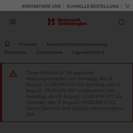
KONTAKTIERE UNS
SCHNELLE BESTELLUNG
Produkte
Persönliche Schutzausrüstung
Kopfschutz
Schutzhelme
Logo Hard Hat 4
Diese Website ist für geplante
Wartungsarbeiten von Samstag, den 8.
August, 07:00 PM EST bis Sonntag, den 9.
August, 05:00 AM EST vorgesehen (von
Samstag, den 8. August, 11:00 PM UTC bis
Sonntag, den 9. August, 09:00 AM UTC).
Vielen Dank für Ihre Geduld während dieser
Zeit.