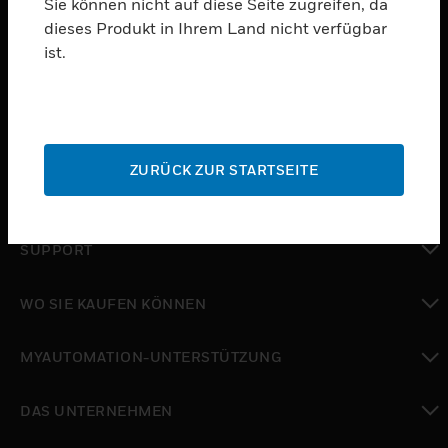
Sie können nicht auf diese Seite zugreifen, da
dieses Produkt in Ihrem Land nicht verfügbar
PRODUKTE
ist.
toggle view
SOFTWARE
toggle view
DIENSTE
ZURÜCK ZUR STARTSEITE
toggle view
BRANCHEN
toggle view
SUPPORT
toggle view
WO SIE KAUFEN KÖNNEN
toggle view
MYAUTOMATION-UNTERSTÜTZUNG
toggle view
DAS UNTERNEHMEN