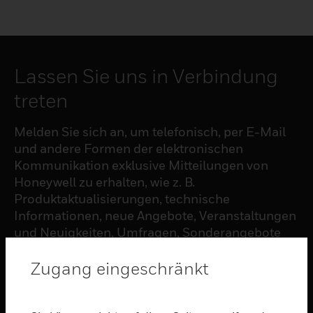
Lassen Sie uns in Verbindung
treten
Melden Sie sich an, um telefonisch, per E-Mail
und andere Formen der elektronischen
Kommunikation exklusive Mitteilungen von
Honeywell zu erhalten, wie z. B.
Produktaktualisierungen, technische
Informationen, neue Angebote, Veranstaltungen
und Neuigkeiten, Umfragen, Sonderangebote
und ähnliche Themen.
Zugang eingeschränkt
ABONNIEREN