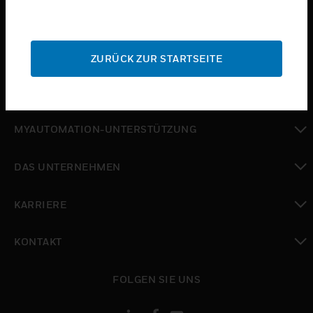
toggle view
BRANCHEN
toggle view
SUPPORT
ZURÜCK ZUR STARTSEITE
toggle view
WO SIE KAUFEN KÖNNEN
toggle view
MYAUTOMATION-UNTERSTÜTZUNG
toggle view
DAS UNTERNEHMEN
toggle view
KARRIERE
toggle view
KONTAKT
toggle view
FOLGEN SIE UNS