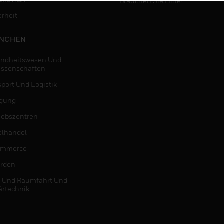
Brauchen Sie Hilfe?
erheit
NCHEN
ndheitswesen Und
issenschaften
sport Und Logistik
igung
riebszentren
elhandel
ommerce
rden
- Und Raumfahrt Und
ärtechnik