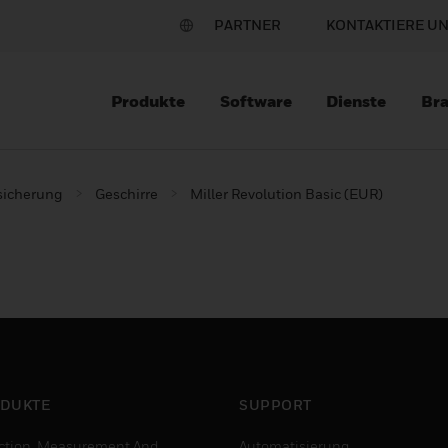
PARTNER
KONTAKTIERE U
Produkte
Software
Dienste
Br
sicherung
Geschirre
Miller Revolution Basic (EUR)
DUKTE
SUPPORT
ction, Measurement And
Automatisierung