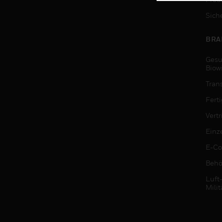
Sich
BRA
Gesu
Biow
Tran
Fert
Vert
Einz
E-C
Behö
Luft
Milit