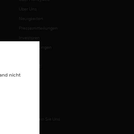
Über Uns
Neuigkeiten
Pressemitteilungen
Investoren
Veranstaltungen
KARRIERE
Land nicht
Karriere
Jobsuche
KONTAKT
Kontaktieren Sie Uns
Support