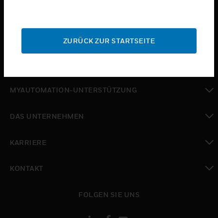
toggle view
BRANCHEN
toggle view
SUPPORT
ZURÜCK ZUR STARTSEITE
toggle view
WO SIE KAUFEN KÖNNEN
toggle view
MYAUTOMATION-UNTERSTÜTZUNG
toggle view
DAS UNTERNEHMEN
toggle view
KARRIERE
toggle view
KONTAKT
toggle view
FOLGEN SIE UNS