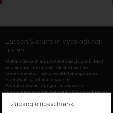
Lassen Sie uns in Verbindung
treten
Melden Sie sich an, um telefonisch, per E-Mail
und andere Formen der elektronischen
Kommunikation exklusive Mitteilungen von
Honeywell zu erhalten, wie z. B.
Produktaktualisierungen, technische
Informationen, neue Angebote, Veranstaltungen
und Neuigkeiten, Umfragen, Sonderangebote
Zugang eingeschränkt
und ähnliche Themen.