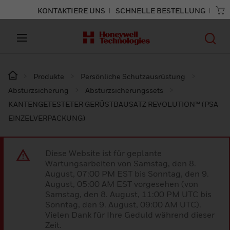
KONTAKTIERE UNS
SCHNELLE BESTELLUNG
Produkte
Persönliche Schutzausrüstung
Absturzsicherung
Absturzsicherungssets
KANTENGETESTETER GERÜSTBAUSATZ REVOLUTION™ (PSA
EINZELVERPACKUNG)
Diese Website ist für geplante
Wartungsarbeiten von Samstag, den 8.
August, 07:00 PM EST bis Sonntag, den 9.
August, 05:00 AM EST vorgesehen (von
Samstag, den 8. August, 11:00 PM UTC bis
Sonntag, den 9. August, 09:00 AM UTC).
Vielen Dank für Ihre Geduld während dieser
Zeit.