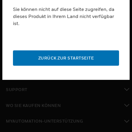
ABONNIEREN
Sie können nicht auf diese Seite zugreifen, da
dieses Produkt in Ihrem Land nicht verfügbar
ist.
PRODUKTE
toggle view
SOFTWARE
toggle view
ZURÜCK ZUR STARTSEITE
DIENSTE
toggle view
BRANCHEN
toggle view
SUPPORT
toggle view
WO SIE KAUFEN KÖNNEN
toggle view
MYAUTOMATION-UNTERSTÜTZUNG