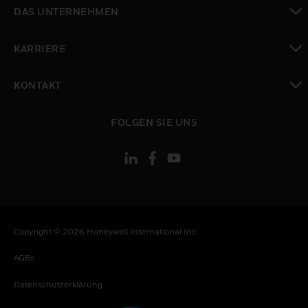
toggle view
DAS UNTERNEHMEN
toggle view
KARRIERE
toggle view
KONTAKT
toggle view
FOLGEN SIE UNS
Copyright © 2026 Honeywell International Inc
AGBs
Datenschutzerklärung