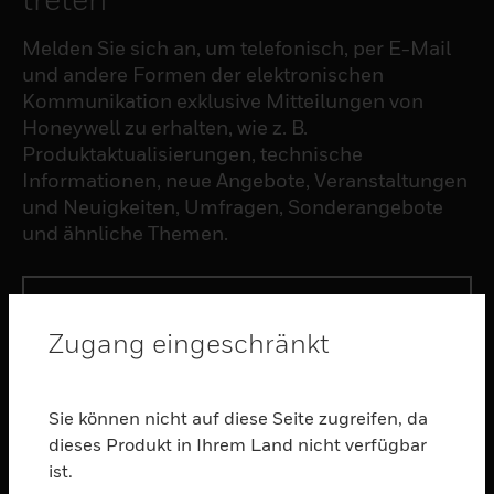
Melden Sie sich an, um telefonisch, per E-Mail
und andere Formen der elektronischen
Kommunikation exklusive Mitteilungen von
Honeywell zu erhalten, wie z. B.
Produktaktualisierungen, technische
Informationen, neue Angebote, Veranstaltungen
und Neuigkeiten, Umfragen, Sonderangebote
und ähnliche Themen.
ABONNIEREN
Zugang eingeschränkt
PRODUKTE
toggle view
Sie können nicht auf diese Seite zugreifen, da
SOFTWARE
dieses Produkt in Ihrem Land nicht verfügbar
ist.
toggle view
DIENSTE