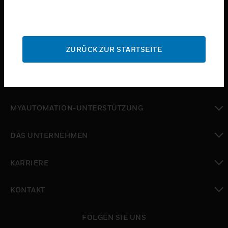
toggle view
BRANCHEN
toggle view
ZURÜCK ZUR STARTSEITE
SUPPORT
toggle view
WO SIE KAUFEN KÖNNEN
toggle view
MYAUTOMATION-UNTERSTÜTZUNG
toggle view
DAS UNTERNEHMEN
toggle view
KARRIERE
toggle view
KONTAKT
toggle view
FOLGEN SIE UNS