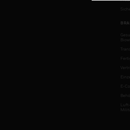
Sich
BRA
Gesu
Biow
Tran
Fert
Vert
Einz
E-C
Behö
Luft
Milit