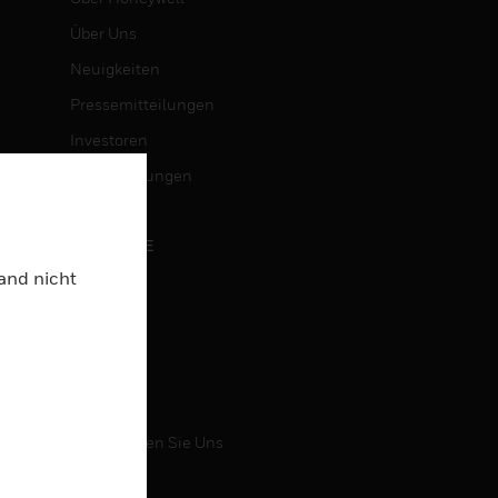
Über Uns
Neuigkeiten
Pressemitteilungen
Investoren
Veranstaltungen
KARRIERE
Land nicht
Karriere
Jobsuche
KONTAKT
Kontaktieren Sie Uns
Support