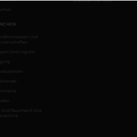
Brauchen Sie Hilfe?
erheit
NCHEN
ndheitswesen Und
issenschaften
sport Und Logistik
igung
riebszentren
elhandel
ommerce
rden
- Und Raumfahrt Und
ärtechnik