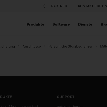
PARTNER
KONTAKTIERE U
Produkte
Software
Dienste
Br
sicherung
Anschlüsse
Persönliche Sturzbegrenzer
Mill
DUKTE
SUPPORT
ction, Measurement And
Automatisierung