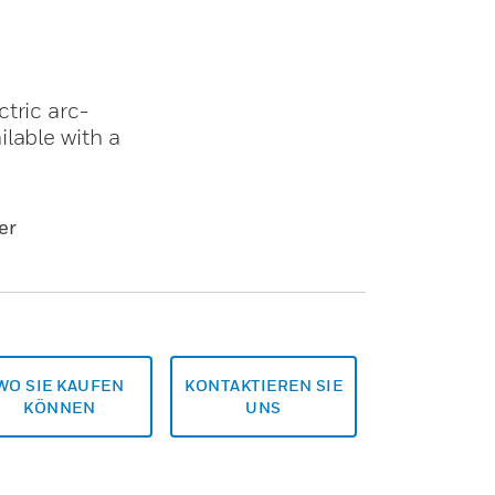
tric arc-
lable with a
er
WO SIE KAUFEN
KONTAKTIEREN SIE
KÖNNEN
UNS