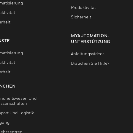
matisierung
Produktivität
ktivität
Sicherheit
erheit
MYAUTOMATION-
NSTE
UNTERSTÜTZUNG
matisierung
Anleitungsvideos
ktivität
Brauchen Sie Hilfe?
erheit
NCHEN
ndheitswesen Und
issenschaften
sport Und Logistik
igung
riebszentren