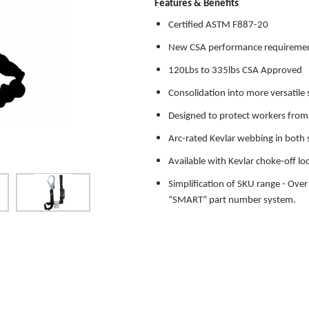
Features & Benefits
Certified ASTM F887-20
New CSA performance requirement
120Lbs to 335lbs CSA Approved
Consolidation into more versatile
Designed to protect workers from e
Arc-rated Kevlar webbing in both 
Available with Kevlar choke-off lo
Simplification of SKU range - Ove
“SMART” part number system.