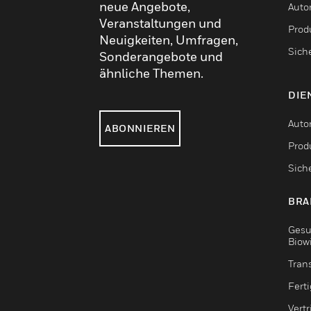
neue Angebote,
Auto
Veranstaltungen und
Produ
Neuigkeiten, Umfragen,
Sich
Sonderangebote und
ähnliche Themen.
DIE
Auto
ABONNIEREN
Produ
Sich
BRA
Gesu
Biow
Tran
Fert
Vert