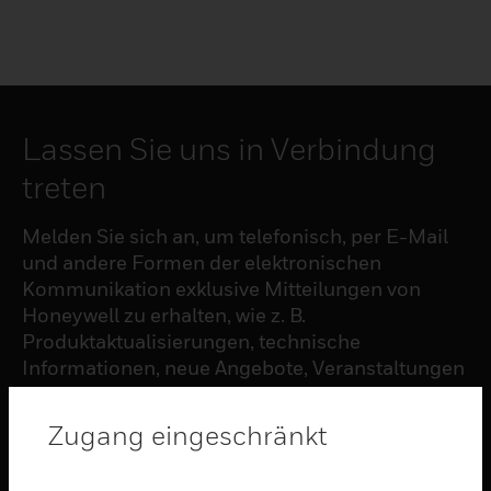
Lassen Sie uns in Verbindung
treten
Melden Sie sich an, um telefonisch, per E-Mail
und andere Formen der elektronischen
Kommunikation exklusive Mitteilungen von
Honeywell zu erhalten, wie z. B.
Produktaktualisierungen, technische
Informationen, neue Angebote, Veranstaltungen
und Neuigkeiten, Umfragen, Sonderangebote
und ähnliche Themen.
Zugang eingeschränkt
ABONNIEREN