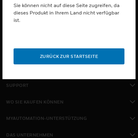
Sie können nicht auf diese Seite zugreifen, da
dieses Produkt in Ihrem Land nicht verfügbar
PRODUKTE
ist.
toggle view
SOFTWARE
toggle view
DIENSTE
ZURÜCK ZUR STARTSEITE
toggle view
BRANCHEN
toggle view
SUPPORT
toggle view
WO SIE KAUFEN KÖNNEN
toggle view
MYAUTOMATION-UNTERSTÜTZUNG
toggle view
DAS UNTERNEHMEN