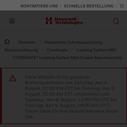
KONTAKTIERE UNS
SCHNELLE BESTELLUNG
Produkte
Persönliche Schutzausrüstung
Absturzsicherung
Combisafe
Loading System MKII
COMBISAFE® Loading System MkII Double Base Assembly
Diese Website ist für geplante
Wartungsarbeiten von Samstag, den 8.
August, 07:00 PM EST bis Sonntag, den 9.
August, 05:00 AM EST vorgesehen (von
Samstag, den 8. August, 11:00 PM UTC bis
Sonntag, den 9. August, 09:00 AM UTC).
Vielen Dank für Ihre Geduld während dieser
Zeit.