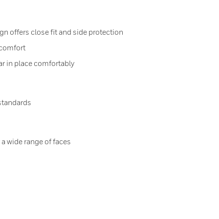
n offers close fit and side protection
 comfort
r in place comfortably
 standards
r a wide range of faces