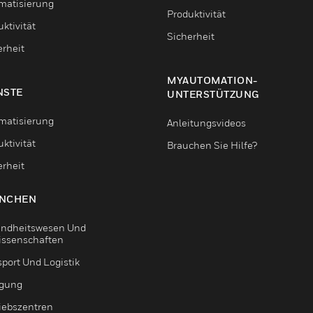
matisierung
Produktivität
ktivität
Sicherheit
erheit
MYAUTOMATION-
NSTE
UNTERSTÜTZUNG
matisierung
Anleitungsvideos
ktivität
Brauchen Sie Hilfe?
erheit
NCHEN
ndheitswesen Und
issenschaften
sport Und Logistik
igung
riebszentren