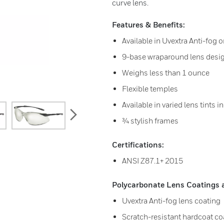
curve lens.
Features & Benefits:
Available in Uvextra Anti-fog 
9-base wraparound lens desi
Weighs less than 1 ounce
Flexible temples
Available in varied lens tints 
next
¾ stylish frames
Certifications:
ANSI Z87.1+ 2015
Polycarbonate Lens Coatings av
Uvextra Anti-fog lens coating
Scratch-resistant hardcoat co