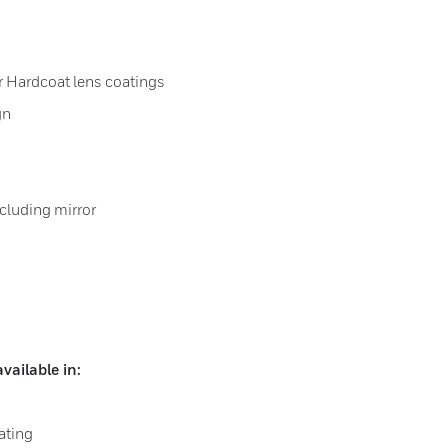
or Hardcoat lens coatings
gn
including mirror
ailable in:
ating