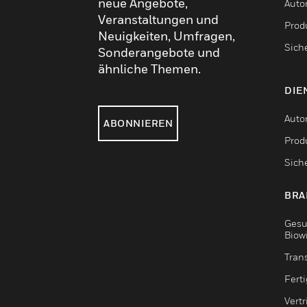
neue Angebote,
Auto
Veranstaltungen und
Produ
Neuigkeiten, Umfragen,
Sich
Sonderangebote und
ähnliche Themen.
DIE
Auto
ABONNIEREN
Produ
Sich
BRA
Gesu
Biow
Tran
Fert
Vert