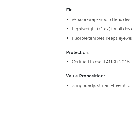
Fit:
9-base wrap-around lens desig
Lightweight (<1 oz) for all day
Flexible temples keeps eyewea
Protection:
Certified to meet ANSI+ 2015
Value Proposition:
Simple: adjustment-free fit fo