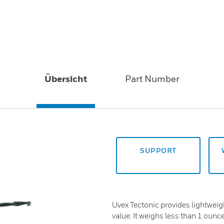
Übersicht
Part Number
SUPPORT
Uvex Tectonic provides lightweigh
value. It weighs less than 1 ounc