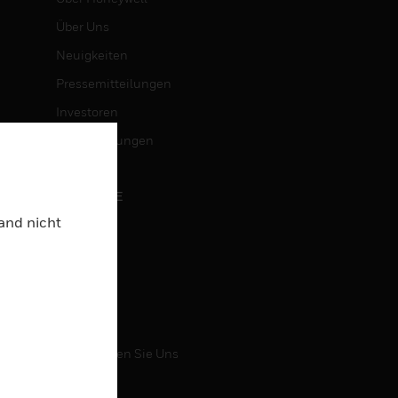
Über Uns
Neuigkeiten
Pressemitteilungen
Investoren
Veranstaltungen
KARRIERE
Land nicht
Karriere
Jobsuche
KONTAKT
Kontaktieren Sie Uns
Support