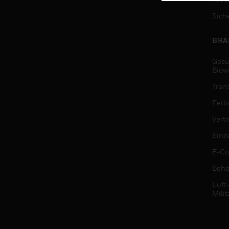
Sich
BRA
Gesu
Biow
Tran
Fert
Vert
Einz
E-C
Behö
Luft
Milit