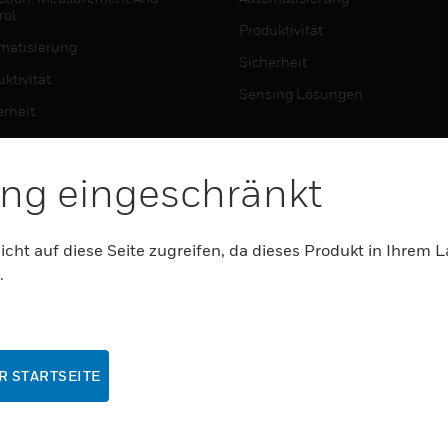
rol
Produktivität
matisierung
Sicherheit
ktivität
Sensing Lösungen
erheit
ing Lösungen
WO SIE KAUFEN KÖNNEN
ng eingeschränkt
Erweiterte Sensortechnologien
TWARE
Automatisierung
matisierung
icht auf diese Seite zugreifen, da dieses Produkt in Ihrem 
Produktivität
.
ktivität
Sicherheit
erheit
MYAUTOMATION-
NSTE
R STARTSEITE
UNTERSTÜTZUNG
matisierung
Anleitungsvideos
ktivität