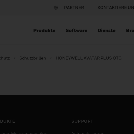
PARTNER
KONTAKTIERE U
Produkte
Software
Dienste
Br
chutz
Schutzbrillen
HONEYWELL AVATAR PLUS OTG
DUKTE
SUPPORT
ction, Measurement And
Automatisierung