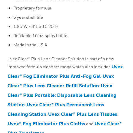
Proprietary formula
5 year shelf life
1.95”W x 3”L x 10.25”H
Refillable 16 oz. spray bottle
Made in the U.S.A.
Uvex Clear® Plus Lens Cleaner Solution is part of a new
Uvex
improved formula cleaners range which also includes
Clear® Fog Eliminator Plus Anti-Fog Gel
Uvex
:
Clear® Plus Lens Cleaner Refill Solution
Uvex
:
Clear® Plus Portable: Disposable Lens Cleaning
Station
Uvex Clear® Plus Permanent Lens
:
Cleaning Station
Uvex Clear® Plus Lens Tissues
:
:
Uvex® Fog Eliminator Plus Cloths
Uvex Clear®
and