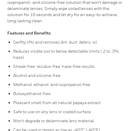
isopropanol- and silicone-free solution that won’t damage or
delaminate lenses. Simply wipe soiled lenses with the
solution for 10 seconds and let dry for an easy-to-achieve:
long-lasting clean.
Features and Benefits:
Swiftly lifts and removes dirt: dust: debris: oil
Reduces visible soil to below detectable limits (.2 to .3%
haze)
Streak-free: residue-free: haze-free results
Alcohol and silicone-free
Methanol: ethanol: and isopropanol-free
Butoxyethanol-free
Pleasant smell from all natural papaya extract
Safe to use on any lens or coated surface
Won’t degrade or delaminate lens material
Can be used in temps as low as -40°C (-40°F)