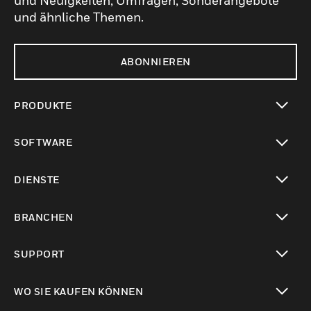
und Neuigkeiten, Umfragen, Sonderangebote
und ähnliche Themen.
ABONNIEREN
PRODUKTE
toggle view
SOFTWARE
toggle view
DIENSTE
toggle view
BRANCHEN
toggle view
SUPPORT
toggle view
WO SIE KAUFEN KÖNNEN