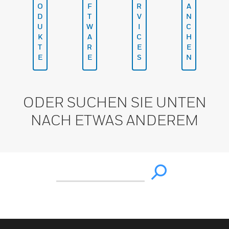
O
F
R
A
D
T
V
N
U
W
I
C
K
A
C
H
T
R
E
E
E
E
S
N
ODER SUCHEN SIE UNTEN
NACH ETWAS ANDEREM