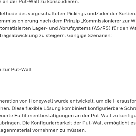
 an der Put-Wall zu konsolidieren.
ethode des vorgeschalteten Pickings und/oder der Sortieru
ommissionierung nach dem Prinzip „Kommissionierer zur Wa
automatisierten Lager- und Abrufsystems (AS/RS) für den 
ftragsabwicklung zu steigern. Gängige Szenarien:
n zur Put-Wall
eneration von Honeywell wurde entwickelt, um die Herausf
ehen. Diese flexible Lösung kombiniert konfigurierbare Sc
uerte Fulfillmentbestätigungen an der Put-Wall zu konfigur
ubringen. Die Konfigurierbarkeit der Put-Wall ermöglicht 
Anlagenmaterial vornehmen zu müssen.