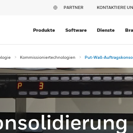
PARTNER
KONTAKTIERE U
Produkte
Software
Dienste
Br
logie
Kommissioniertechnologien
Put-Wall-Auftragskonso
onsolidierung