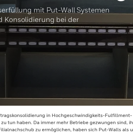
serfüllung mit Put-Wall Systemen
d Konsolidierung bei der
uftragskonsolidierung in Hochgeschwindigkeits-Fulfillment-
en zu tun haben. Da immer mehr Betriebe gezwungen sind, 
ilialnachschub zu ermöglichen, haben sich Put-Walls als u