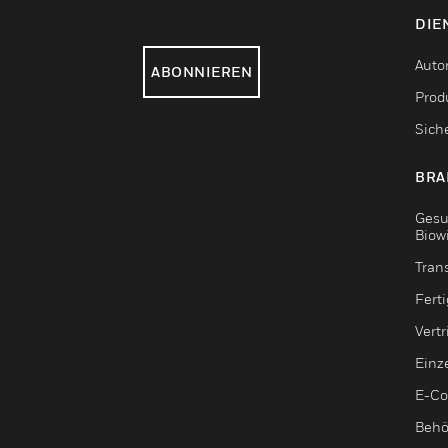
DIE
Auto
ABONNIEREN
Produ
Sich
BRA
Gesu
Biow
Tran
Fert
Vert
Einz
E-C
Behö