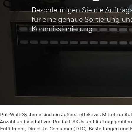
Beschleunigen Sie die Auftrag
für eine genaue Sortierung un
Kommissionierung
Put-Wall-Systeme sind ein äußerst effektives Mittel zur A
Anzahl und Vielfalt von Produkt-SKUs und Auftragsprofil
Fulfillment, Direct-to-Consumer (DTC)-Bestellungen und F