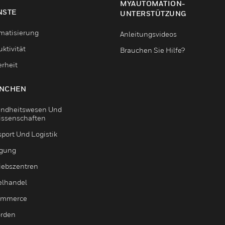
MYAUTOMATION-
NSTE
UNTERSTÜTZUNG
matisierung
Anleitungsvideos
ktivität
Brauchen Sie Hilfe?
erheit
NCHEN
ndheitswesen Und
issenschaften
sport Und Logistik
igung
riebszentren
elhandel
ommerce
rden