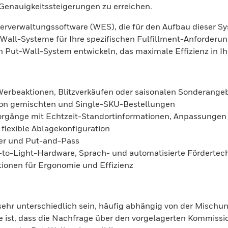
 Genauigkeitssteigerungen zu erreichen.
erverwaltungssoftware (WES), die für den Aufbau dieser Sy
all-Systeme für Ihre spezifischen Fulfillment-Anforderun
Put-Wall-System entwickeln, das maximale Effizienz in Ihr
Werbeaktionen, Blitzverkäufen oder saisonalen Sonderange
t von gemischten und Single-SKU-Bestellungen
Vorgänge mit Echtzeit-Standortinformationen, Anpassunge
flexible Ablagekonfiguration
der und Put-and-Pass
-to-Light-Hardware, Sprach- und automatisierte Fördertec
tionen für Ergonomie und Effizienz
n sehr unterschiedlich sein, häufig abhängig von der Misc
e ist, dass die Nachfrage über den vorgelagerten Kommissio