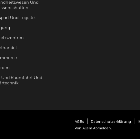
ndheitswesen Und
issenschaften
sport Und Logistik
igung
riebszentren
elhandel
ommerce
rden
- Und Raumfahrt Und
ärtechnik
AGBs
Datenschutzerklärung
I
Von Allem Abmelden.