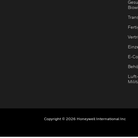
Gesu
Biow
Tran
Fert
Vert
Einz
E-C
Behö
Luft
Milit
Copyright © 2026 Honeywell International Inc