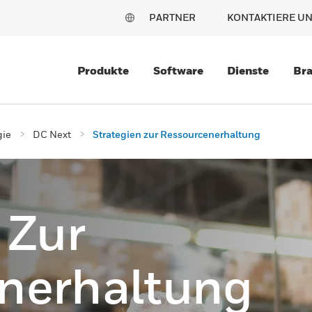
PARTNER
KONTAKTIERE U
Produkte
Software
Dienste
Br
gie
DC Next
Strategien zur Ressourcenerhaltung
 Zur
nerhaltung