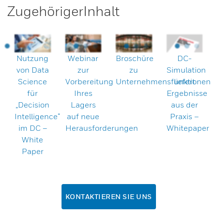
ZugehörigerInhalt
Nutzung
Webinar
Broschüre
DC-
von Data
zur
zu
Simulation
Science
Vorbereitung
Unternehmensfunktionen
liefert
für
Ihres
Ergebnisse
„Decision
Lagers
aus der
Intelligence“
auf neue
Praxis –
im DC –
Herausforderungen
Whitepaper
White
Paper
KONTAKTIEREN SIE UNS