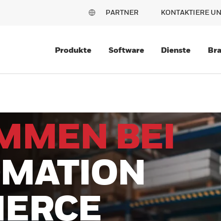
PARTNER
KONTAKTIERE U
Produkte
Software
Dienste
Br
MMEN BEI
MATION
ERCE