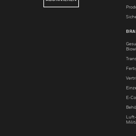
Produ
Sich
BRA
Gesu
Biow
Tran
Fert
Vert
Einz
E-C
Behö
Luft
Milit