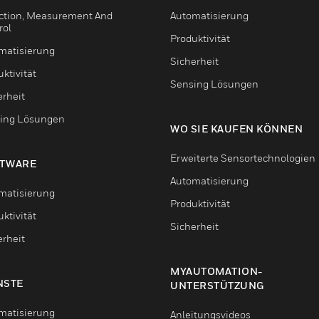
ction, Measurement And
Automatisierung
rol
Produktivität
matisierung
Sicherheit
ktivität
Sensing Lösungen
erheit
ing Lösungen
WO SIE KAUFEN KÖNNEN
Erweiterte Sensortechnologien
TWARE
Automatisierung
matisierung
Produktivität
ktivität
Sicherheit
erheit
MYAUTOMATION-
NSTE
UNTERSTÜTZUNG
matisierung
Anleitungsvideos