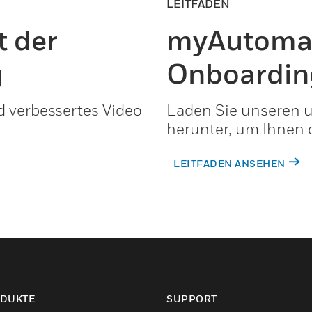
LEITFADEN
t der
myAutoma
g
Onboardin
d verbessertes Video
Laden Sie unseren 
herunter, um Ihnen d
LEITFADEN ANSEHEN
DUKTE
SUPPORT