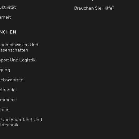
ktivität
Brauchen Sie Hilfe?
erheit
NCHEN
ndheitswesen Und
issenschaften
sport Und Logistik
igung
riebszentren
elhandel
ommerce
rden
- Und Raumfahrt Und
ärtechnik