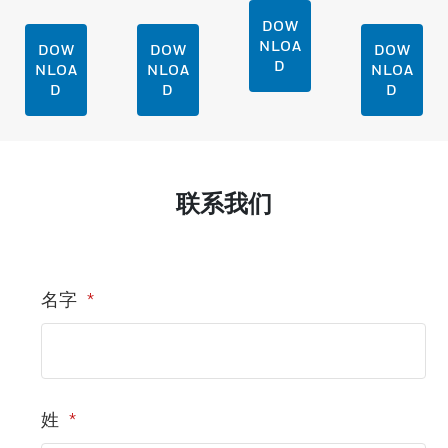
DOW
NLOA
DOW
DOW
DOW
D
NLOA
NLOA
NLOA
D
D
D
联系我们
名字
*
姓
*