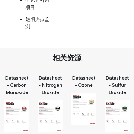
项目
短期热点监
测
相关资源
Datasheet
Datasheet
Datasheet
Datasheet
- Carbon
- Nitrogen
- Ozone
- Sulfur
Monoxide
Dioxide
Dioxide