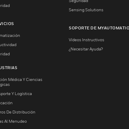
Seguridad
ridad
Sensing Solutions
VICIOS
SOPORTE DE MYAUTOMATI
matización
Vídeos Instructivos
uctividad
¿Necesitar Ayuda?
ridad
USTRIAS
ción Médica Y Ciencias
ógicas
porte Y Logística
icación
ros De Distribución
as Al Menudeo