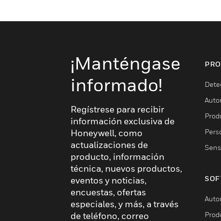
¡Manténgase
PRO
informado!
Dete
Auto
Regístrese para recibir
Produ
información exclusiva de
Pers
Honeywell, como
actualizaciones de
Sens
producto, información
técnica, nuevos productos,
SOF
eventos y noticias,
encuestas, ofertas
Auto
especiales, y más, a través
Prod
de teléfono, correo