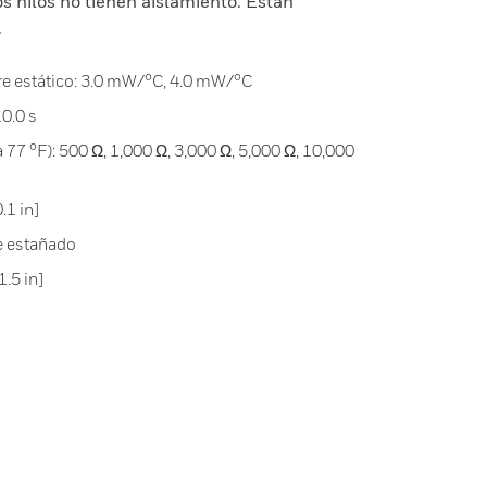
os hilos no tienen aislamiento. Están
.
re estático: 3.0 mW/°C, 4.0 mW/°C
0.0 s
 77 °F): 500 Ω, 1,000 Ω, 3,000 Ω, 5,000 Ω, 10,000
1 in]
e estañado
.5 in]