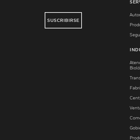
SER
Auto
SUSCRIBIRSE
Prod
Segu
IND
Aten
Biol
Trans
Fabr
Cent
Vent
Come
Gobi
Prod