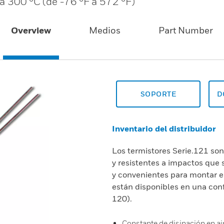
 a 300 °C (de -76 °F a 572 °F)
Overview
Medios
Part Number
SOPORTE
D
Inventario del distribuidor
Los termistores Serie.121 so
y resistentes a impactos que 
y convenientes para montar e
están disponibles en una conf
120).
Constante de disipación en ai