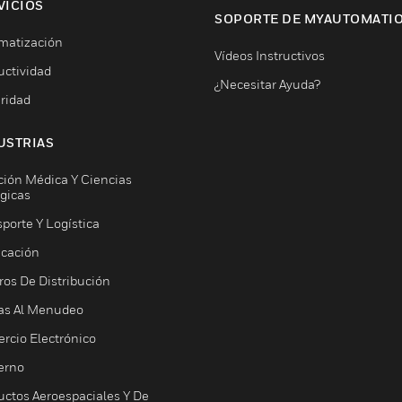
VICIOS
SOPORTE DE MYAUTOMATI
matización
Vídeos Instructivos
uctividad
¿Necesitar Ayuda?
ridad
USTRIAS
ción Médica Y Ciencias
ógicas
porte Y Logística
icación
ros De Distribución
as Al Menudeo
rcio Electrónico
erno
uctos Aeroespaciales Y De