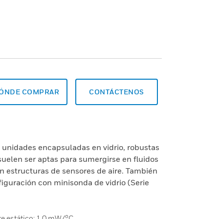
ÓNDE COMPRAR
CONTÁCTENOS
n unidades encapsuladas en vidrio, robustas
suelen ser aptas para sumergirse en fluidos
n estructuras de sensores de aire. También
iguración con minisonda de vidrio (Serie
re estático: 1,0 mW/°C