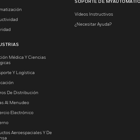
SOPORTE DE MYAUTOMATI
matización
Vídeos Instructivos
uctividad
¿Necesitar Ayuda?
ridad
USTRIAS
ción Médica Y Ciencias
ógicas
porte Y Logística
icación
ros De Distribución
as Al Menudeo
rcio Electrónico
erno
uctos Aeroespaciales Y De
nsa