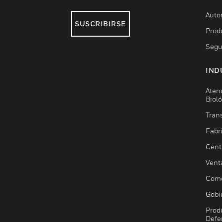
Auto
SUSCRIBIRSE
Prod
Segu
IND
Aten
Biol
Trans
Fabr
Cent
Vent
Come
Gobi
Prod
Defe