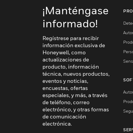
¡Manténgase
PRO
informado!
Dete
Auto
Regístrese para recibir
Produ
información exclusiva de
Pers
Honeywell, como
actualizaciones de
Sens
producto, información
técnica, nuevos productos,
SOF
eventos y noticias,
encuestas, ofertas
Auto
especiales, y más, a través
Prod
de teléfono, correo
electrónico, y otras formas
Segu
de comunicación
electrónica.
SER