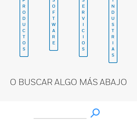
R
O
E
N
O
F
R
D
D
T
V
U
U
W
I
S
C
A
C
T
T
R
I
R
O
E
O
I
S
S
A
S
O BUSCAR ALGO MÁS ABAJO