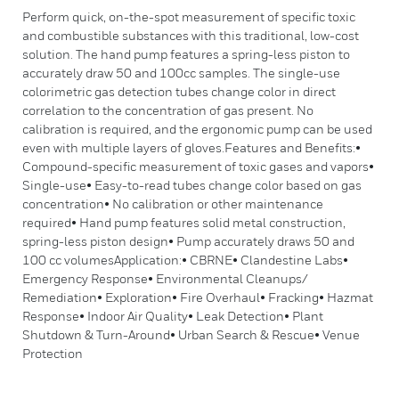
Perform quick, on-the-spot measurement of specific toxic
and combustible substances with this traditional, low-cost
solution. The hand pump features a spring-less piston to
accurately draw 50 and 100cc samples. The single-use
colorimetric gas detection tubes change color in direct
correlation to the concentration of gas present. No
calibration is required, and the ergonomic pump can be used
even with multiple layers of gloves.Features and Benefits:•
Compound-specific measurement of toxic gases and vapors•
Single-use• Easy-to-read tubes change color based on gas
concentration• No calibration or other maintenance
required• Hand pump features solid metal construction,
spring-less piston design• Pump accurately draws 50 and
100 cc volumesApplication:• CBRNE• Clandestine Labs•
Emergency Response• Environmental Cleanups/
Remediation• Exploration• Fire Overhaul• Fracking• Hazmat
Response• Indoor Air Quality• Leak Detection• Plant
Shutdown & Turn-Around• Urban Search & Rescue• Venue
Protection