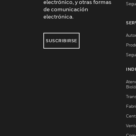
electrónico, y otras formas
Segu
de comunicación
electrónica.
SER
Auto
SUSCRIBIRSE
Prod
Segu
IND
Aten
Biol
Trans
Fabr
Cent
Vent
Come