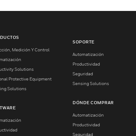
DUCTOS
SOPORTE
cción, Medición Y Control
Automatización
matización
Productividad
ctivity Solutions
Seguridad
onal Protective Equipment
Sensing Solutions
ing Solutions
DÓNDE COMPRAR
TWARE
Automatización
matización
Productividad
uctividad
Seguridad