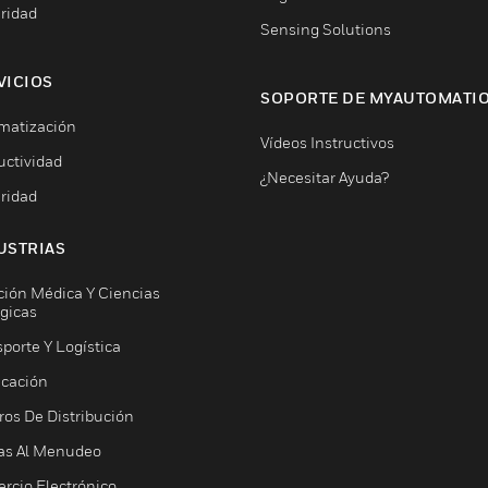
ridad
Sensing Solutions
VICIOS
SOPORTE DE MYAUTOMATI
matización
Vídeos Instructivos
uctividad
¿Necesitar Ayuda?
ridad
USTRIAS
ción Médica Y Ciencias
ógicas
porte Y Logística
icación
ros De Distribución
as Al Menudeo
rcio Electrónico