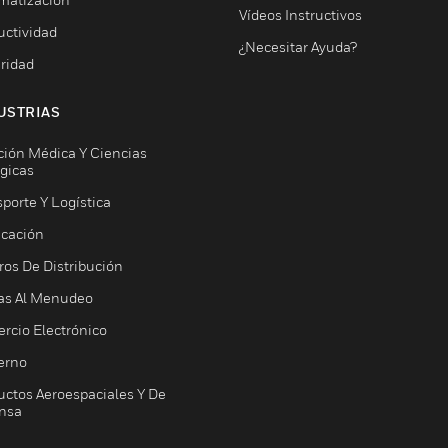
Vídeos Instructivos
uctividad
¿Necesitar Ayuda?
ridad
USTRIAS
ción Médica Y Ciencias
ógicas
porte Y Logística
icación
ros De Distribución
as Al Menudeo
rcio Electrónico
erno
uctos Aeroespaciales Y De
nsa