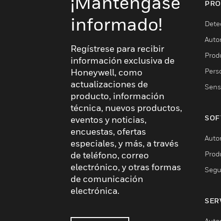
¡Manténgase
PRO
informado!
Dete
Auto
Regístrese para recibir
Produ
información exclusiva de
Pers
Honeywell, como
actualizaciones de
Sens
producto, información
técnica, nuevos productos,
SOF
eventos y noticias,
encuestas, ofertas
Auto
especiales, y más, a través
Prod
de teléfono, correo
electrónico, y otras formas
Segu
de comunicación
electrónica.
SER
Auto