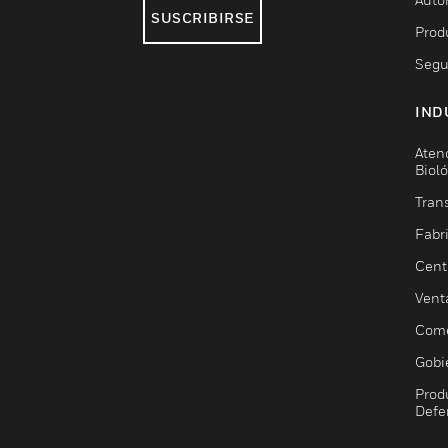
SUSCRIBIRSE
Prod
Segu
IND
Aten
Biol
Trans
Fabr
Cent
Vent
Come
Gobi
Prod
Defe