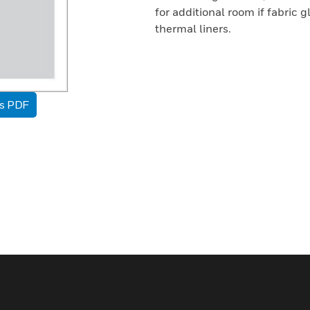
for additional room if fabric g
thermal liners.
as PDF