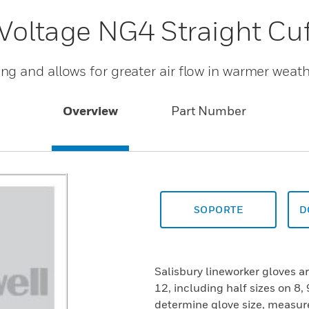
 Voltage NG4 Straight Cu
g and allows for greater air flow in warmer weat
Overview
Part Number
SOPORTE
D
Salisbury lineworker gloves are
12, including half sizes on 8, 
determine glove size, measur