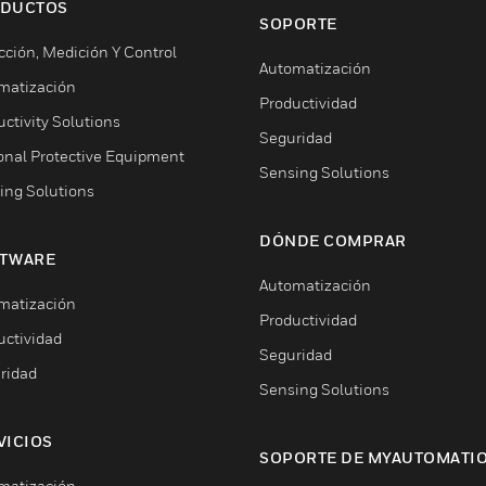
DUCTOS
SOPORTE
cción, Medición Y Control
Automatización
matización
Productividad
ctivity Solutions
Seguridad
onal Protective Equipment
Sensing Solutions
ing Solutions
DÓNDE COMPRAR
TWARE
Automatización
matización
Productividad
uctividad
Seguridad
ridad
Sensing Solutions
VICIOS
SOPORTE DE MYAUTOMATI
matización