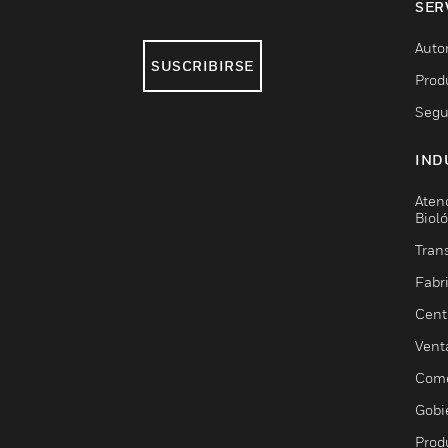
SER
Auto
SUSCRIBIRSE
Prod
Segu
IND
Aten
Biol
Trans
Fabr
Cent
Vent
Come
Gobi
Prod