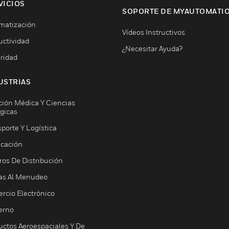
VICIOS
SOPORTE DE MYAUTOMATI
matización
Vídeos Instructivos
uctividad
¿Necesitar Ayuda?
ridad
USTRIAS
ción Médica Y Ciencias
ógicas
porte Y Logística
icación
ros De Distribución
as Al Menudeo
rcio Electrónico
erno
uctos Aeroespaciales Y De