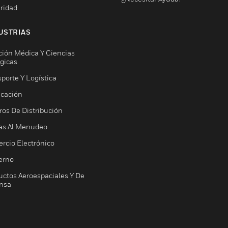
ridad
USTRIAS
ción Médica Y Ciencias
ógicas
porte Y Logística
icación
ros De Distribución
as Al Menudeo
rcio Electrónico
erno
uctos Aeroespaciales Y De
nsa