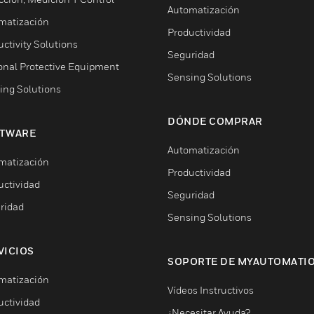
Automatización
matización
Productividad
ctivity Solutions
Seguridad
onal Protective Equipment
Sensing Solutions
ing Solutions
DÓNDE COMPRAR
TWARE
Automatización
matización
Productividad
uctividad
Seguridad
ridad
Sensing Solutions
VICIOS
SOPORTE DE MYAUTOMATI
matización
Vídeos Instructivos
uctividad
¿Necesitar Ayuda?