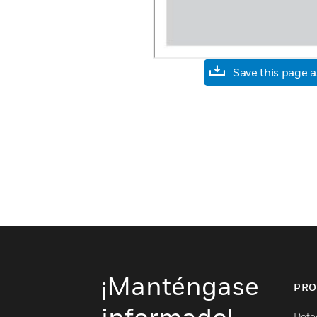
Save this page 
¡Manténgase
PRO
informado!
Dete