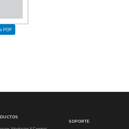
as PDF
DUCTOS
SOPORTE
cción, Medición Y Control