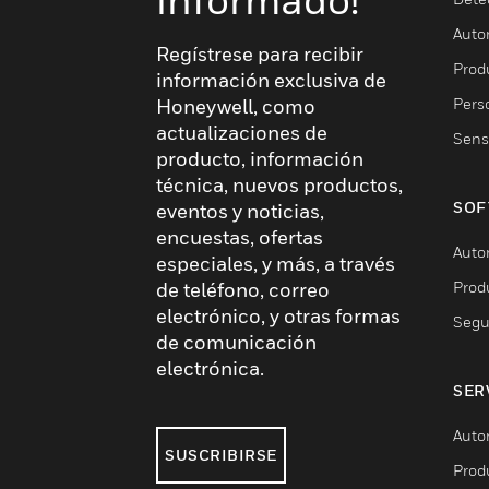
Auto
Regístrese para recibir
Produ
información exclusiva de
Pers
Honeywell, como
actualizaciones de
Sens
producto, información
técnica, nuevos productos,
SOF
eventos y noticias,
encuestas, ofertas
Auto
especiales, y más, a través
Prod
de teléfono, correo
electrónico, y otras formas
Segu
de comunicación
electrónica.
SER
Auto
SUSCRIBIRSE
Prod