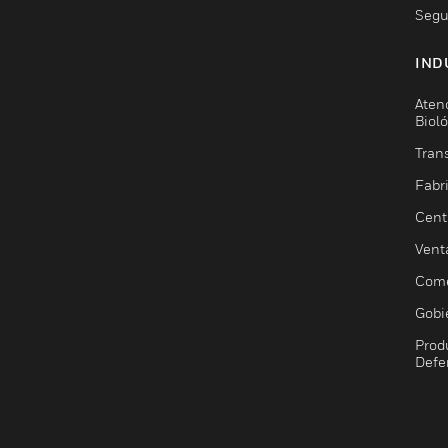
Segu
IND
Aten
Biol
Trans
Fabr
Cent
Vent
Come
Gobi
Prod
Defe