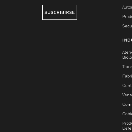
Auto
SUSCRIBIRSE
Prod
Segu
IND
Aten
Biol
Trans
Fabr
Cent
Vent
Come
Gobi
Prod
Defe