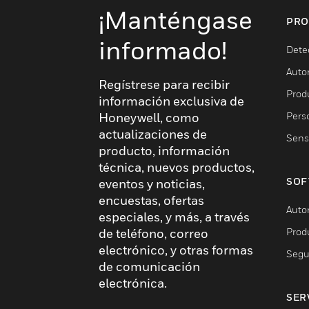
¡Manténgase
PRO
informado!
Dete
Auto
Regístrese para recibir
Produ
información exclusiva de
Pers
Honeywell, como
actualizaciones de
Sens
producto, información
técnica, nuevos productos,
SOF
eventos y noticias,
encuestas, ofertas
Auto
especiales, y más, a través
Prod
de teléfono, correo
electrónico, y otras formas
Segu
de comunicación
electrónica.
SER