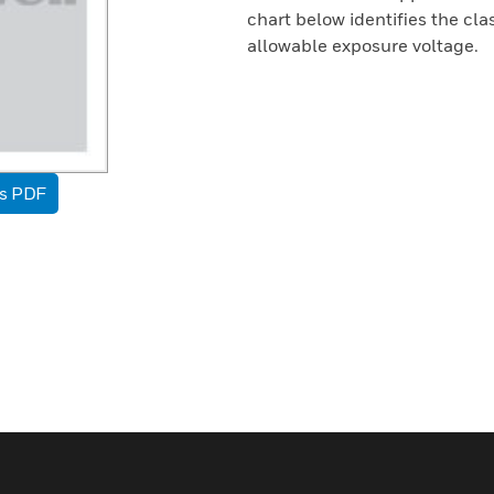
chart below identifies the cl
allowable exposure voltage.
as PDF