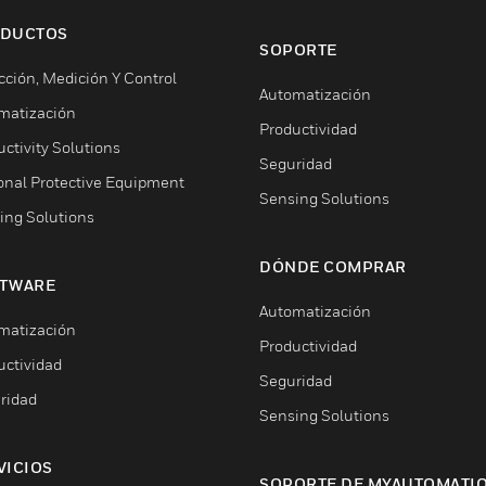
DUCTOS
SOPORTE
cción, Medición Y Control
Automatización
matización
Productividad
ctivity Solutions
Seguridad
onal Protective Equipment
Sensing Solutions
ing Solutions
DÓNDE COMPRAR
TWARE
Automatización
matización
Productividad
uctividad
Seguridad
ridad
Sensing Solutions
VICIOS
SOPORTE DE MYAUTOMATI