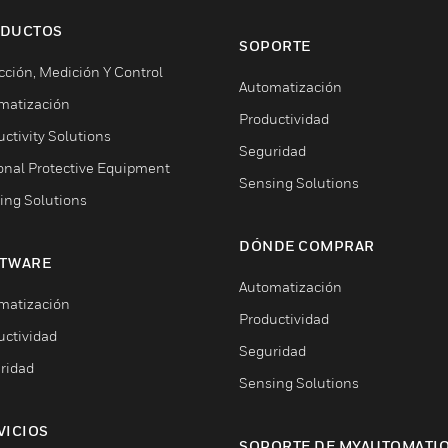
DUCTOS
SOPORTE
cción, Medición Y Control
Automatización
matización
Productividad
ctivity Solutions
Seguridad
onal Protective Equipment
Sensing Solutions
ing Solutions
DÓNDE COMPRAR
TWARE
Automatización
matización
Productividad
uctividad
Seguridad
ridad
Sensing Solutions
VICIOS
SOPORTE DE MYAUTOMATI