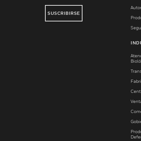
Auto
SUSCRIBIRSE
Prod
Segu
IND
Aten
Biol
Trans
Fabr
Cent
Vent
Come
Gobi
Prod
Defe