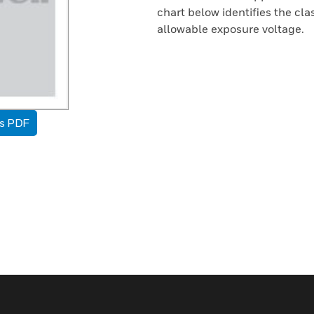
chart below identifies the cl
allowable exposure voltage.
as PDF