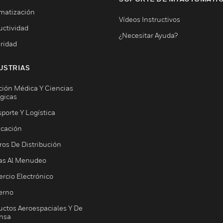
matización
Vídeos Instructivos
uctividad
¿Necesitar Ayuda?
ridad
USTRIAS
ción Médica Y Ciencias
ógicas
porte Y Logística
icación
ros De Distribución
as Al Menudeo
rcio Electrónico
erno
uctos Aeroespaciales Y De
nsa