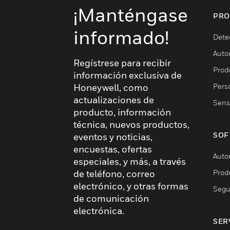
¡Manténgase
PRO
informado!
Dete
Auto
Regístrese para recibir
Produ
información exclusiva de
Pers
Honeywell, como
actualizaciones de
Sens
producto, información
técnica, nuevos productos,
SOF
eventos y noticias,
encuestas, ofertas
Auto
especiales, y más, a través
Prod
de teléfono, correo
electrónico, y otras formas
Segu
de comunicación
electrónica.
SER