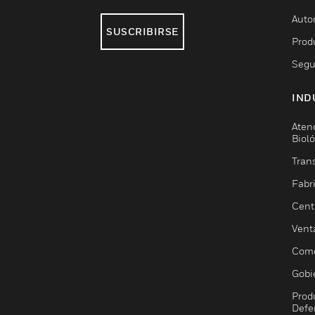
Auto
SUSCRIBIRSE
Prod
Segu
IND
Aten
Biol
Trans
Fabr
Cent
Vent
Come
Gobi
Prod
Defe