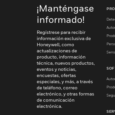
¡Manténgase
PRO
informado!
Dete
Auto
Regístrese para recibir
Produ
información exclusiva de
Pers
Honeywell, como
actualizaciones de
Sens
producto, información
técnica, nuevos productos,
SOF
eventos y noticias,
encuestas, ofertas
Auto
especiales, y más, a través
Prod
de teléfono, correo
electrónico, y otras formas
Segu
de comunicación
electrónica.
SER