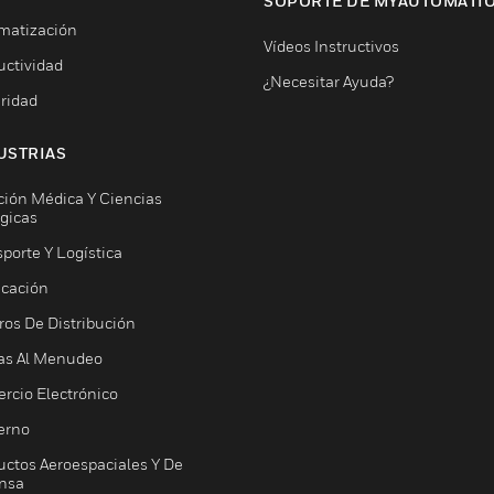
SOPORTE DE MYAUTOMATI
matización
Vídeos Instructivos
uctividad
¿Necesitar Ayuda?
ridad
USTRIAS
ción Médica Y Ciencias
ógicas
porte Y Logística
icación
ros De Distribución
as Al Menudeo
rcio Electrónico
erno
uctos Aeroespaciales Y De
nsa