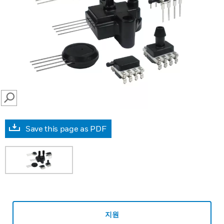
SEARCH
Save this page as PDF
지원