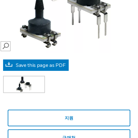
SEARCH
Save this page as PDF
지원
구매처