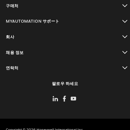
toggle view
구매처
toggle view
MYAUTOMATION サポート
toggle view
회사
toggle view
채용 정보
toggle view
연락처
toggle view
팔로우 하세요
Copyright © 2026 Honeywell International Inc