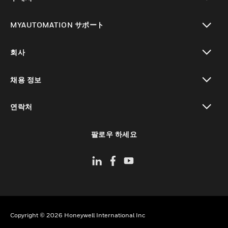
toggle view
MYAUTOMATION サポート
toggle view
회사
toggle view
채용 정보
toggle view
연락처
toggle view
팔로우 하세요
Copyright © 2026 Honeywell International Inc