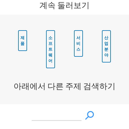
계속 둘러보기
제
소
서
산
품
프
비
업
트
스
분
웨
야
어
아래에서 다른 주제 검색하기