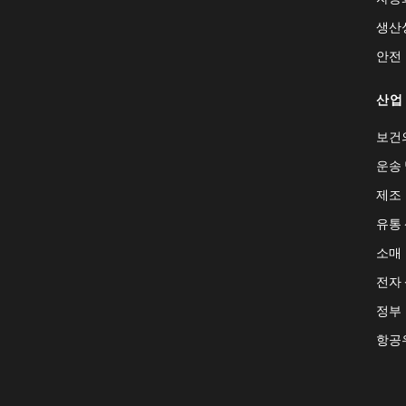
생산
안전
산업
보건
운송 
제조
유통
소매
전자
정부
항공