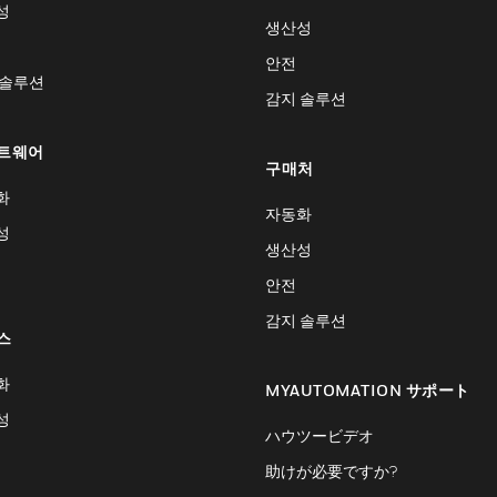
성
생산성
안전
 솔루션
감지 솔루션
트웨어
구매처
화
자동화
성
생산성
안전
감지 솔루션
스
화
MYAUTOMATION サポート
성
ハウツービデオ
助けが必要ですか?