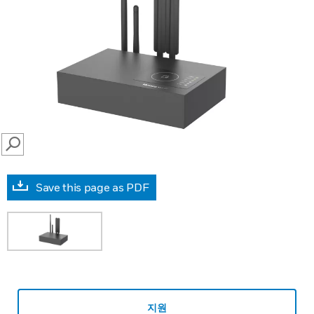
SEARCH
Save this page as PDF
지원