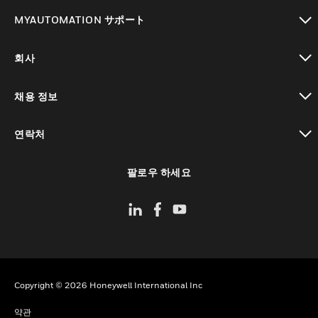
toggle view
MYAUTOMATION サポート
toggle view
회사
toggle view
채용 정보
toggle view
연락처
toggle view
팔로우 하세요
Copyright © 2026 Honeywell International Inc
약관