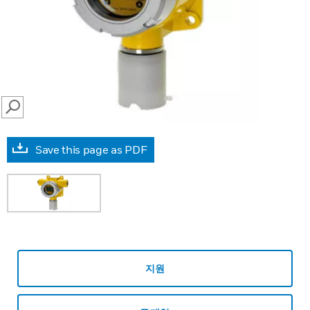
SEARCH
Save this page as PDF
지원