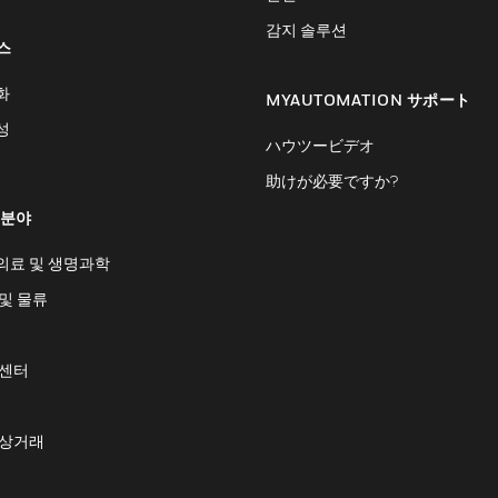
감지 솔루션
스
화
MYAUTOMATION サポート
성
ハウツービデオ
助けが必要ですか?
 분야
의료 및 생명과학
및 물류
 센터
 상거래