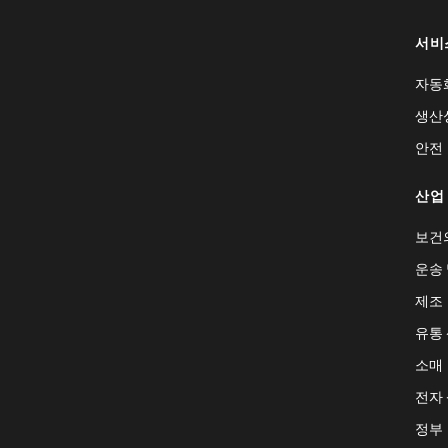
서비
자동
생산
안전
산업
보건
운송 
제조
유통
소매
전자
정부