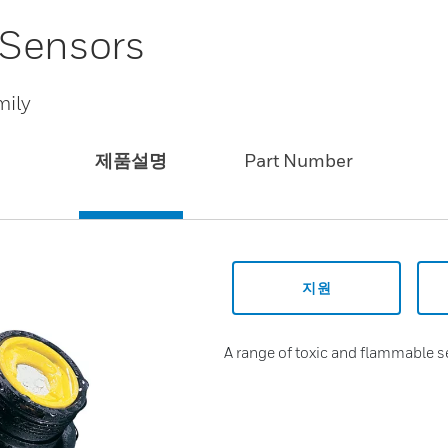
 Sensors
mily
제품설명
Part Number
지원
A range of toxic and flammable s