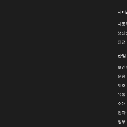
서비
자동
생산
안전
산업
보건
운송 
제조
유통
소매
전자
정부