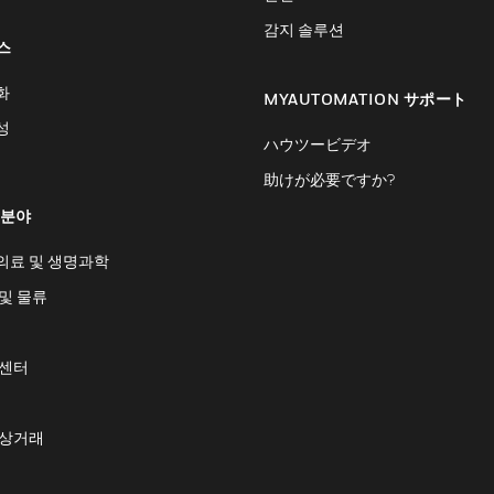
감지 솔루션
스
화
MYAUTOMATION サポート
성
ハウツービデオ
助けが必要ですか?
 분야
의료 및 생명과학
및 물류
 센터
 상거래