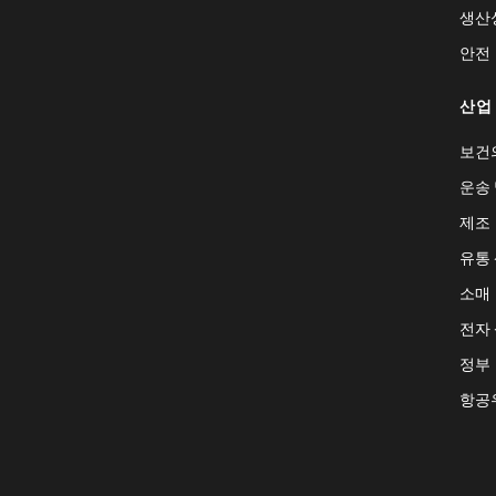
생산
안전
산업
보건
운송 
제조
유통
소매
전자
정부
항공